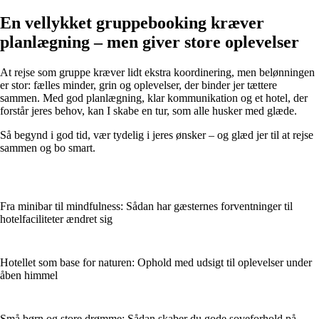
En vellykket gruppebooking kræver
planlægning – men giver store oplevelser
At rejse som gruppe kræver lidt ekstra koordinering, men belønningen
er stor: fælles minder, grin og oplevelser, der binder jer tættere
sammen. Med god planlægning, klar kommunikation og et hotel, der
forstår jeres behov, kan I skabe en tur, som alle husker med glæde.
Så begynd i god tid, vær tydelig i jeres ønsker – og glæd jer til at rejse
sammen og bo smart.
Fra minibar til mindfulness: Sådan har gæsternes forventninger til
hotelfaciliteter ændret sig
Hotellet som base for naturen: Ophold med udsigt til oplevelser under
åben himmel
Små børn og store drømme: Sådan skaber du gode soveforhold på