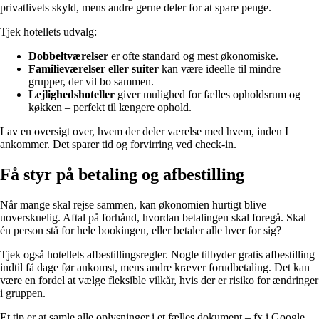
privatlivets skyld, mens andre gerne deler for at spare penge.
Tjek hotellets udvalg:
Dobbeltværelser
er ofte standard og mest økonomiske.
Familieværelser eller suiter
kan være ideelle til mindre
grupper, der vil bo sammen.
Lejlighedshoteller
giver mulighed for fælles opholdsrum og
køkken – perfekt til længere ophold.
Lav en oversigt over, hvem der deler værelse med hvem, inden I
ankommer. Det sparer tid og forvirring ved check-in.
Få styr på betaling og afbestilling
Når mange skal rejse sammen, kan økonomien hurtigt blive
uoverskuelig. Aftal på forhånd, hvordan betalingen skal foregå. Skal
én person stå for hele bookingen, eller betaler alle hver for sig?
Tjek også hotellets afbestillingsregler. Nogle tilbyder gratis afbestilling
indtil få dage før ankomst, mens andre kræver forudbetaling. Det kan
være en fordel at vælge fleksible vilkår, hvis der er risiko for ændringer
i gruppen.
Et tip er at samle alle oplysninger i et fælles dokument – fx i Google