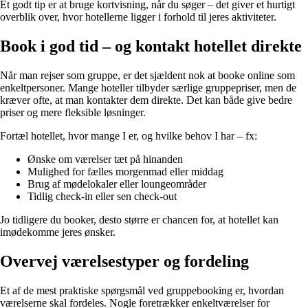
Et godt tip er at bruge kortvisning, når du søger – det giver et hurtigt
overblik over, hvor hotellerne ligger i forhold til jeres aktiviteter.
Book i god tid – og kontakt hotellet direkte
Når man rejser som gruppe, er det sjældent nok at booke online som
enkeltpersoner. Mange hoteller tilbyder særlige gruppepriser, men de
kræver ofte, at man kontakter dem direkte. Det kan både give bedre
priser og mere fleksible løsninger.
Fortæl hotellet, hvor mange I er, og hvilke behov I har – fx:
Ønske om værelser tæt på hinanden
Mulighed for fælles morgenmad eller middag
Brug af mødelokaler eller loungeområder
Tidlig check-in eller sen check-out
Jo tidligere du booker, desto større er chancen for, at hotellet kan
imødekomme jeres ønsker.
Overvej værelsestyper og fordeling
Et af de mest praktiske spørgsmål ved gruppebooking er, hvordan
værelserne skal fordeles. Nogle foretrækker enkeltværelser for