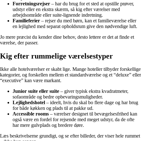
Forretningsrejser
– har du brug for et sted at opstille prøver,
udstyr eller en ekstra skærm, så kig efter værelser med
arbejdsområde eller suite-lignende indretning.
Familieferier
– rejser du med børn, kan et familieværelse eller
en lejlighed med separat opholdsrum give den nødvendige luft.
Jo mere præcist du kender dine behov, desto lettere er det at finde et
værelse, der passer.
Kig efter rummelige værelsestyper
Ikke alle hotelværelser er skabt lige. Mange hoteller tilbyder forskellige
kategorier, og forskellen mellem et standardværelse og et “deluxe” eller
“executive” kan være markant.
Junior suite eller suite
– giver typisk ekstra kvadratmeter,
sofaområde og bedre opbevaringsmuligheder.
Lejlighedshotel
– ideelt, hvis du skal bo flere dage og har brug
for både køkken og plads til at pakke ud.
Accessible rooms
– værelser designet til bevægelsesfrihed kan
også være en fordel for rejsende med meget udstyr, da de ofte
har mere gulvplads og bredere døre.
Læs beskrivelserne grundigt, og se efter billeder, der viser hele rummet