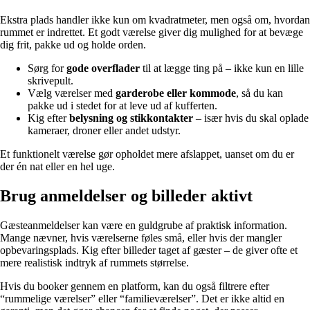
Ekstra plads handler ikke kun om kvadratmeter, men også om, hvordan
rummet er indrettet. Et godt værelse giver dig mulighed for at bevæge
dig frit, pakke ud og holde orden.
Sørg for
gode overflader
til at lægge ting på – ikke kun en lille
skrivepult.
Vælg værelser med
garderobe eller kommode
, så du kan
pakke ud i stedet for at leve ud af kufferten.
Kig efter
belysning og stikkontakter
– især hvis du skal oplade
kameraer, droner eller andet udstyr.
Et funktionelt værelse gør opholdet mere afslappet, uanset om du er
der én nat eller en hel uge.
Brug anmeldelser og billeder aktivt
Gæsteanmeldelser kan være en guldgrube af praktisk information.
Mange nævner, hvis værelserne føles små, eller hvis der mangler
opbevaringsplads. Kig efter billeder taget af gæster – de giver ofte et
mere realistisk indtryk af rummets størrelse.
Hvis du booker gennem en platform, kan du også filtrere efter
“rummelige værelser” eller “familieværelser”. Det er ikke altid en