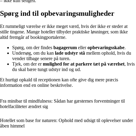
– ikke kun sengen.
Spørg ind til opbevaringsmuligheder
Et rummeligt værelse er ikke meget værd, hvis der ikke er steder at
stille tingene. Mange hoteller tilbyder praktiske løsninger, som ikke
altid fremgår af bookingportalerne.
Spørg, om der findes
bagagerum
eller
opbevaringsskabe
.
Undersøg, om du kan
lade udstyr stå
mellem ophold, hvis du
vender tilbage senere på turen.
Tjek, om der er
mulighed for at parkere tæt på værelset
, hvis
du skal bære tungt udstyr ind og ud.
Et hurtigt opkald til receptionen kan ofte give dig mere præcis
information end en online beskrivelse.
Fra minibar til mindfulness: Sådan har gæsternes forventninger til
hotelfaciliteter ændret sig
Hotellet som base for naturen: Ophold med udsigt til oplevelser under
åben himmel