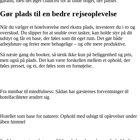
garanti, men det øger chancen for at finde noget, der passer.
Gør plads til en bedre rejseoplevelse
Når du vælger et hotelværelse med ekstra plads, investerer du i ro og
overskud. Du slipper for at snuble over tasker, kan holde styr på dit
udstyr og får en base, der føles som dit eget rum. Det gør både
arbejdsture og ferier mere behagelige – og ofte mere produktive.
Så næste gang du booker, så tænk ikke kun på beliggenhed og pris,
men også på plads. Det kan være forskellen mellem et ophold, der
føles presset, og et, der føles som en fornøjelse.
Fra minibar til mindfulness: Sådan har gæsternes forventninger til
hotelfaciliteter ændret sig
Hotellet som base for naturen: Ophold med udsigt til oplevelser under
åben himmel