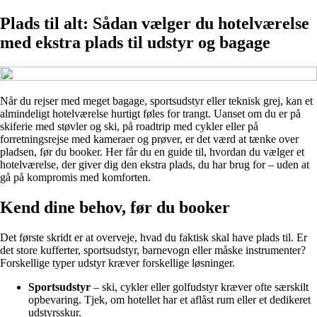
Plads til alt: Sådan vælger du hotelværelse
med ekstra plads til udstyr og bagage
Når du rejser med meget bagage, sportsudstyr eller teknisk grej, kan et
almindeligt hotelværelse hurtigt føles for trangt. Uanset om du er på
skiferie med støvler og ski, på roadtrip med cykler eller på
forretningsrejse med kameraer og prøver, er det værd at tænke over
pladsen, før du booker. Her får du en guide til, hvordan du vælger et
hotelværelse, der giver dig den ekstra plads, du har brug for – uden at
gå på kompromis med komforten.
Kend dine behov, før du booker
Det første skridt er at overveje, hvad du faktisk skal have plads til. Er
det store kufferter, sportsudstyr, barnevogn eller måske instrumenter?
Forskellige typer udstyr kræver forskellige løsninger.
Sportsudstyr
– ski, cykler eller golfudstyr kræver ofte særskilt
opbevaring. Tjek, om hotellet har et aflåst rum eller et dedikeret
udstyrsskur.